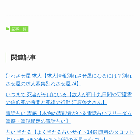
記事一覧
関連記事
別れさせ屋 求人【求人情報別れさせ屋になるには？別れ
させ屋の求人募集別れさせ屋-ai】
いつまで 死者がそばにいる【故人が四十九日間や守護霊
の信仰死の瞬間と死後の行動 江原啓之さん】
電話占い 霊感【本物の霊能者がいる電話占いフリーダム
霊感・霊視鑑定の電話占い】
占い 当たる【よく当たる占いサイト14選!無料のタロット
占い♪怖いほど当たると話題の五星三心占い】