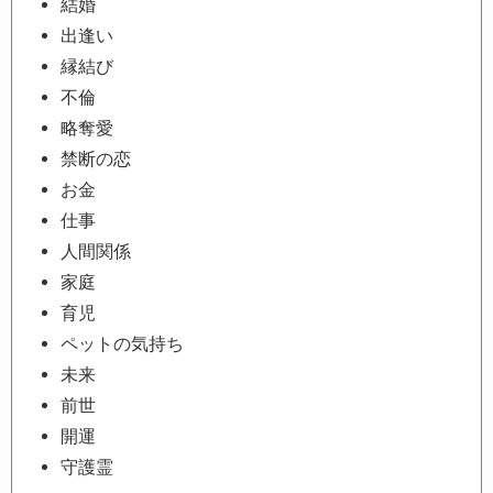
結婚
出逢い
縁結び
不倫
略奪愛
禁断の恋
お金
仕事
人間関係
家庭
育児
ペットの気持ち
未来
前世
開運
守護霊