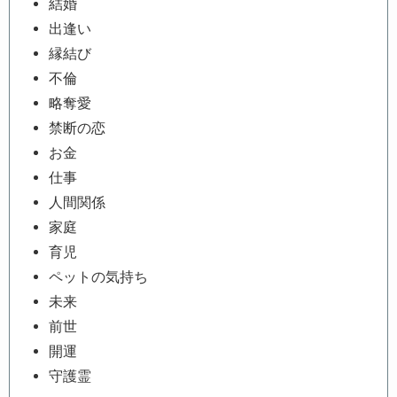
結婚
出逢い
縁結び
不倫
略奪愛
禁断の恋
お金
仕事
人間関係
家庭
育児
ペットの気持ち
未来
前世
開運
守護霊