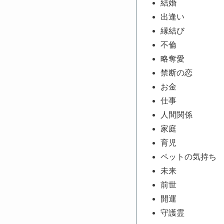
結婚
出逢い
縁結び
不倫
略奪愛
禁断の恋
お金
仕事
人間関係
家庭
育児
ペットの気持ち
未来
前世
開運
守護霊