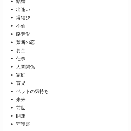
結婚
出逢い
縁結び
不倫
略奪愛
禁断の恋
お金
仕事
人間関係
家庭
育児
ペットの気持ち
未来
前世
開運
守護霊