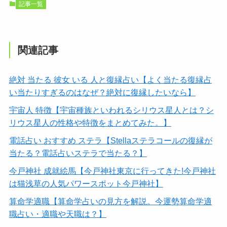
記事一覧
関連記事
絶対 当たる 彼女 いる 人と復縁占い【よく当たる復縁占
い当たりすぎるのはなぜ？絶対に復縁したいなら】
宇宙人 特徴【宇宙種族といわれるシリウス星人とは？シ
リウス星人の性格や特徴をまとめてみた。】
電話占い おすすめ ステラ【Stellaステラコールの復縁が
当たる？電話占いステラで当たる？】
今戸神社 成就絵馬【今戸神社東京に行ってきた!今戸神社
は猫浅草の人気パワースポット今戸神社】
算命学適職【算命学占いの見方を解説。今運勢算命学適
職占い・適職や天職は？】