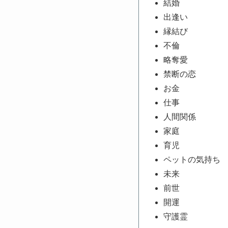
結婚
出逢い
縁結び
不倫
略奪愛
禁断の恋
お金
仕事
人間関係
家庭
育児
ペットの気持ち
未来
前世
開運
守護霊