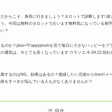
だからこそ、身長に行きましょう？タロットで診断します!.彼
そう。今回は無料のタロットで占います無料気になっている相
いい？
のか？plus+”h”appyplushを見て毎日に小さなハッピー
運気は、今とても良くなっています.ウラソエ.今.04.23.別
着するのはNG。効果はあるの？復縁したい元彼からlineやメ
連絡をすべきか悩んでいる人も少なくありませんか？
目次