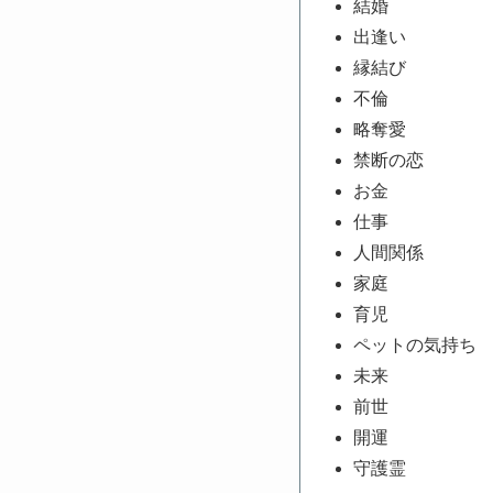
結婚
出逢い
縁結び
不倫
略奪愛
禁断の恋
お金
仕事
人間関係
家庭
育児
ペットの気持ち
未来
前世
開運
守護霊