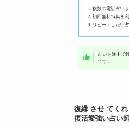
複数の電話占い
初回無料特典を
リピートしたい
占いを途中で
です。
復縁 させ てく
復活愛強い占い