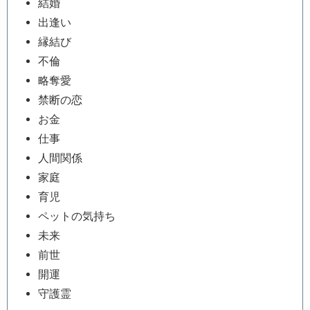
結婚
出逢い
縁結び
不倫
略奪愛
禁断の恋
お金
仕事
人間関係
家庭
育児
ペットの気持ち
未来
前世
開運
守護霊