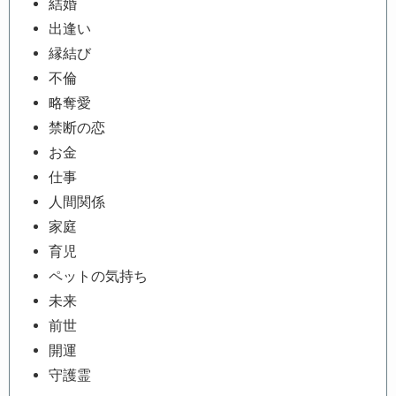
結婚
出逢い
縁結び
不倫
略奪愛
禁断の恋
お金
仕事
人間関係
家庭
育児
ペットの気持ち
未来
前世
開運
守護霊