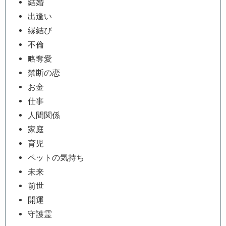
結婚
出逢い
縁結び
不倫
略奪愛
禁断の恋
お金
仕事
人間関係
家庭
育児
ペットの気持ち
未来
前世
開運
守護霊