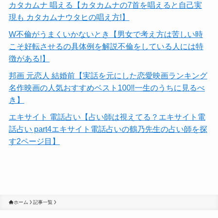
カタカムナ 唱える【カタカムナの7首を唱えると自己実
現も カタカムナウタヒの唱え方!】
W不倫がうまくいかないとき【男女で考え方は苦しい時
こそ好転させるの具体例を解説不倫をしている人には特
徴がある!】
邦画 元恋人 結婚前【実話を元にした恋愛映画ランキング
名作映画の人気おすすめベスト100‼一生のうちに見るべ
き】
エキサイト 電話占い【占い師は視えてる？エキサイト電
話占い part4エキサイト電話占いの鶴乃先生の占い師を探
す2ページ目】
ホーム
記事一覧