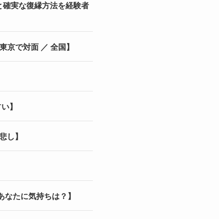
と確実な復縁方法を経験者
京で対面 ／ 全国】
占い】
も悲し】
あなたに気持ちは？】