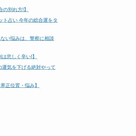
合の別れ方!】
ット占い 今年の総合運をタ
れない悩みは、警察に相談
は悲しく辛い!】
家の運気を下げる絶対やって
世界正位置・悩み】