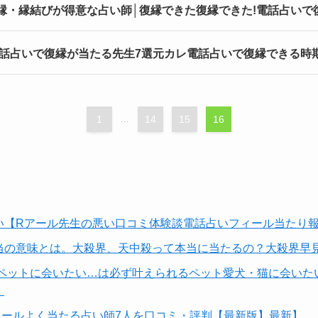
縁・縁結びが得意な占い師│復縁できた復縁できた!電話占いで
電話占いで復縁が当たる先生7選元カレ電話占いで復縁できる時
1
...
14
15
16
ない【Rアール先生の悪い口コミ体験談電話占いフィール当たり
当の意味とは。大殺界、天中殺って本当に当たるの？大殺界早
【ペットに会いたい…は必ず叶えられるペット愛犬・猫に会いた
】
ールよく当たる占い師7人を口コミ・評判【最新版】最新】