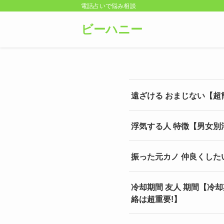
電話占いで悩み相談
ビーハニー
遠ざける おまじない【超
浮気する人 特徴【男女別
振った元カノ 仲良くし
冷却期間 友人 期間【冷
絡は超重要!】