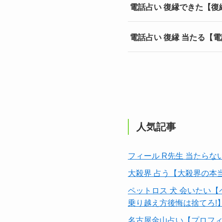
電話占い 復縁できた【復
電話占い 復縁 当たる【
人気記事
フィール R先生 当たら
大殺界 占う【大殺界の本
ペットロス 犬 会いたい
乗り越え方後悔は捨てろ!
名古屋金山占い【プロフィ