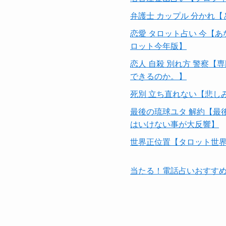
弁護士 カップル 分かれ
恋愛 タロット占い 今【
ロット今年版】
恋人 自殺 別れ方 警察
できるのか。】
死別 立ち直れない【悲し
最後の琉球ユタ 解約【最
はいけない事が大反響】
世界正位置【タロット世
当たる！電話占いおすす