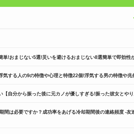
簡単!おまじない5選!災いを避けるおまじない8選簡単で即効性
浮気する人の9の特徴や心理と特徴22個!浮気する男の特徴や兆
たい【自分から振った後に元カノが優しすぎる!振った彼女とや
却期間は必要ですか？成功率をあげる冷却期間後の連絡頻度 -