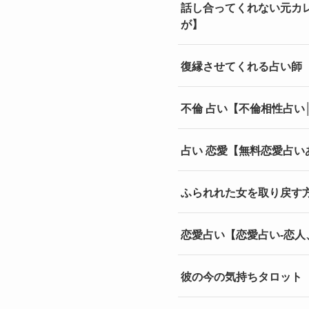
話し合ってくれない元カ
が】
復縁させてくれる占い師【
不倫 占い【不倫相性占い│
占い 恋愛【無料恋愛占
ふられれた女を取り戻す方
恋愛占い【恋愛占い-恋人
彼の今の気持ちタロット