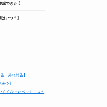
復縁できた!】
期はいつ？】
報告・外れ報告】
見表今】
い亡くなったペットロスの