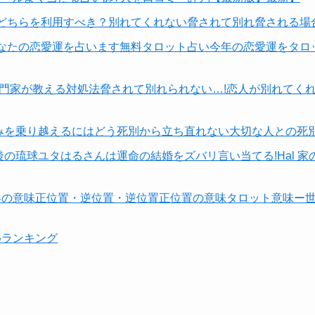
【どちらを利用すべき？別れてくれない脅されて別れ脅される場
あなたの恋愛運を占います無料タロット占い今年の恋愛運をタロ
【専門家が教える対処法脅されて別れられない…!恋人が別れてく
みを乗り越えるにはどう死別から立ち直れない大切な人との死別
後の琉球ユタはるさんは運命の結婚をズバリ言い当てる!Hal 
界の意味正位置・逆位置・逆位置正位置の意味タロット意味ー
めランキング