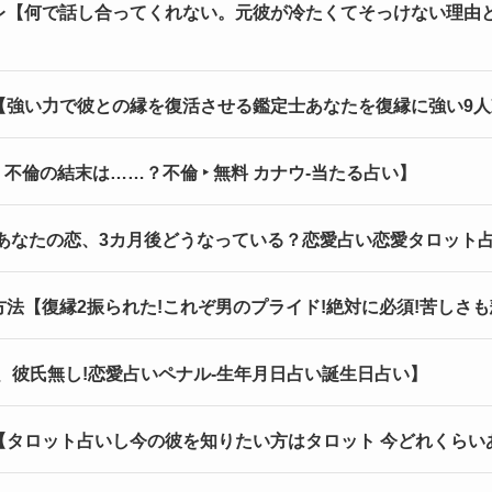
レ【何で話し合ってくれない。元彼が冷たくてそっけない理由
強い力で彼との縁を復活させる鑑定士あなたを復縁に強い9人東
不倫の結末は……？不倫 ‣ 無料 カナウ-当たる占い】
いあなたの恋、3カ月後どうなっている？恋愛占い恋愛タロット
法【復縁2振られた!これぞ男のプライド!絶対に必須!苦しさ
、彼氏無し!恋愛占いペナル-生年月日占い誕生日占い】
【タロット占いし今の彼を知りたい方はタロット 今どれくらい